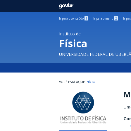
GOVBR
Ir para o conteúdo
1
Ir para o menu
2
Ir pa
Instituto de
Física
UNIVERSIDADE FEDERAL DE UBERL
INÍCIO
Ma
Uma
Com