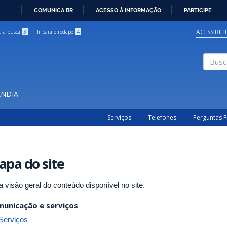
COMUNICA BR
ACESSO À INFORMAÇÃO
PARTICIPE
IR
PARA
ACESSIBIL
ra a busca
3
Ir para o rodapé
4
O
CONTEÚDO
Buscar
ÂNDIA
Serviços
Telefones
Perguntas 
pa do site
 visão geral do conteúdo disponível no site.
unicação e serviços
Serviços