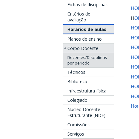
Fichas de disciplinas
HO
Critérios de
H
O
avaliação
HOR
Horários de aulas
HOR
Planos de ensino
HOR
Corpo Docente
HOR
Docentes/Disciplinas
por período
HOR
Técnicos
HOR
Biblioteca
HOR
Infraestrutura física
HOR
Colegiado
Hor
Núcleo Docente
Estruturante (NDE)
Comissões
Serviços