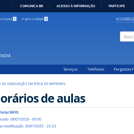
COMUNICA BR
ACESSO À INFORMAÇÃO
PARTICIPE
IR
PARA
ACESSIBIL
ra a busca
3
Ir para o rodapé
4
O
CONTEÚDO
Buscar
ÂNDIA
Serviços
Telefones
Perguntas 
 DE GRADUAÇÃO EM FÍSICA DE MATERIAIS
orários de aulas
Portal INFIS
icado: 08/07/2019 - 00:00
ma modificação: 30/07/2025 - 15:13