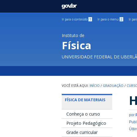
GOVBR
Ir para o conteúdo
1
Ir para o menu
2
Ir pa
Instituto de
Física
UNIVERSIDADE FEDERAL DE UBERL
INÍCIO
/
GRADUAÇÃO
/
CURSO
H
FÍSICA DE MATERIAIS
Conheça o curso
por
Publ
Projeto Pedagógico
Últi
Grade curricular