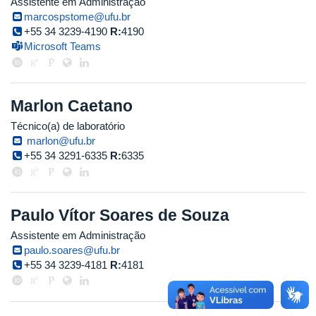
Assistente em Administração
marcospstome@ufu.br
+55 34 3239-4190
R:
4190
Microsoft Teams
Marlon Caetano
Técnico(a) de laboratório
marlon@ufu.br
+55 34 3291-6335
R:
6335
Paulo Vítor Soares de Souza
Assistente em Administração
paulo.soares@ufu.br
+55 34 3239-4181
R:
4181