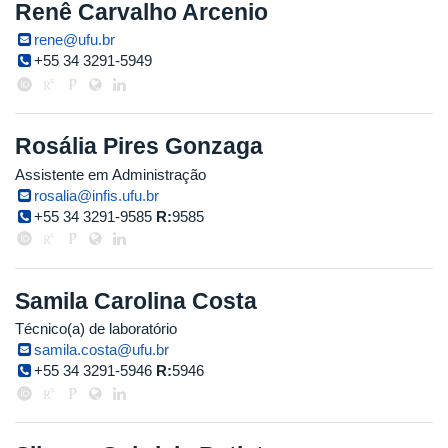
Renê Carvalho Arcenio
rene@ufu.br
+55 34 3291-5949
Rosália Pires Gonzaga
Assistente em Administração
rosalia@infis.ufu.br
+55 34 3291-9585
R:
9585
Samila Carolina Costa
Técnico(a) de laboratório
samila.costa@ufu.br
+55 34 3291-5946
R:
5946