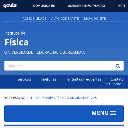
GOVBR
COMUNICA BR
ACESSO À INFORMAÇÃO
PARTI
IR
PARA
ACESSIBILIDADE
ALTO CONTRASTE
MAPA DO SITE
O
CONTEÚDO
Instituto de
Física
UNIVERSIDADE FEDERAL DE UBERLÂNDIA
Buscar
Serviços
Telefones
Perguntas Frequentes
Contato
Fale Conosco
INÍCIO
/
EQUIPE
/
TECNICO ADMINISTRATIVOS
MENU
Toggle
navigat