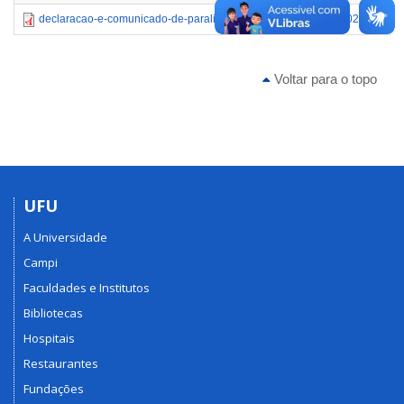
declaracao-e-comunicado-de-paralisacao-12_de_junho_de_2025_.pdf
Voltar para o topo
UFU
A Universidade
Campi
Faculdades e Institutos
Bibliotecas
Hospitais
Restaurantes
Fundações