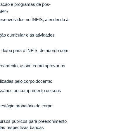
uação e programas de pós-
agas;
desenvolvidos no INFIS, atendendo à
ão curricular e as atividades
s do/ou para o INFIS, de acordo com
eiçoamento, assim como aprovar os
ealizadas pelo corpo docente;
ssários ao cumprimento de suas
e estágio probatório do corpo
cursos públicos para preenchimento
das respectivas bancas