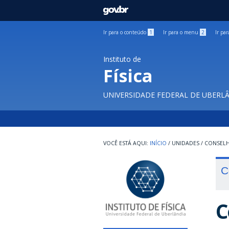
GOVBR
Ir para o conteúdo
1
Ir para o menu
2
Ir pa
Instituto de
Física
UNIVERSIDADE FEDERAL DE UBERL
INÍCIO
/
UNIDADES
/
CONSEL
C
C