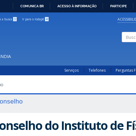
COMUNICA BR
ACESSO À INFORMAÇÃO
PARTICIPE
IR
PARA
ACESSIBIL
ra a busca
3
Ir para o rodapé
4
O
CONTEÚDO
Buscar
ÂNDIA
Serviços
Telefones
Perguntas 
HO
onselho
onselho do Instituto de Fí