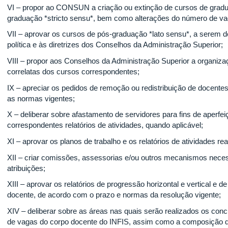
VI – propor ao CONSUN a criação ou extinção de cursos de grad
graduação *stricto sensu*, bem como alterações do número de v
VII – aprovar os cursos de pós-graduação *lato sensu*, a serem 
política e às diretrizes dos Conselhos da Administração Superior;
VIII – propor aos Conselhos da Administração Superior a organizaç
correlatas dos cursos correspondentes;
IX – apreciar os pedidos de remoção ou redistribuição de docente
as normas vigentes;
X – deliberar sobre afastamento de servidores para fins de aperf
correspondentes relatórios de atividades, quando aplicável;
XI – aprovar os planos de trabalho e os relatórios de atividades r
XII – criar comissões, assessorias e/ou outros mecanismos nece
atribuições;
XIII – aprovar os relatórios de progressão horizontal e vertical e d
docente, de acordo com o prazo e normas da resolução vigente;
XIV – deliberar sobre as áreas nas quais serão realizados os con
de vagas do corpo docente do INFIS, assim como a composição 