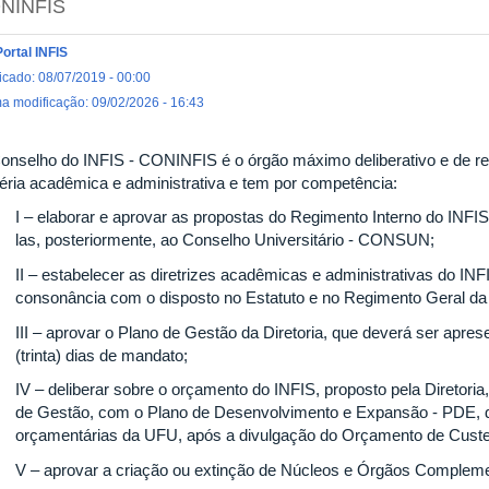
NINFIS
Portal INFIS
icado: 08/07/2019 - 00:00
ma modificação: 09/02/2026 - 16:43
onselho do INFIS - CONINFIS é o órgão máximo deliberativo e de re
éria acadêmica e administrativa e tem por competência:
I – elaborar e aprovar as propostas do Regimento Interno do INF
las, posteriormente, ao Conselho Universitário - CONSUN;
II – estabelecer as diretrizes acadêmicas e administrativas do I
consonância com o disposto no Estatuto e no Regimento Geral d
III – aprovar o Plano de Gestão da Diretoria, que deverá ser apre
(trinta) dias de mandato;
IV – deliberar sobre o orçamento do INFIS, proposto pela Diretor
de Gestão, com o Plano de Desenvolvimento e Expansão - PDE, d
orçamentárias da UFU, após a divulgação do Orçamento de Custe
V – aprovar a criação ou extinção de Núcleos e Órgãos Complem