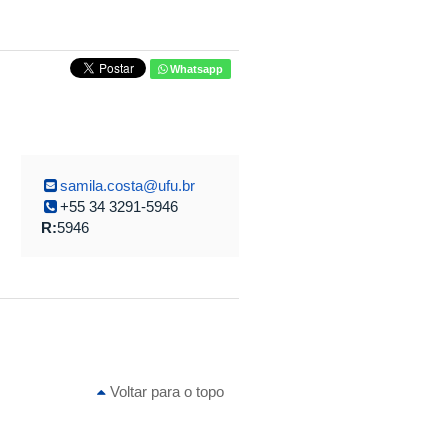
Whatsapp
samila.costa@ufu.br
+55 34 3291-5946
R:
5946
Voltar para o topo