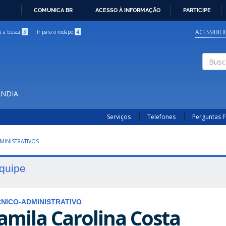
COMUNICA BR
ACESSO À INFORMAÇÃO
PARTICIPE
IR
PARA
ACESSIBIL
ra a busca
3
Ir para o rodapé
4
O
CONTEÚDO
Buscar
ÂNDIA
Serviços
Telefones
Perguntas 
MINISTRATIVOS
quipe
NICO-ADMINISTRATIVO
amila Carolina Costa