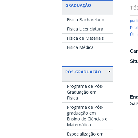
GRADUAÇÃO
Téc
Física Bacharelado
por
Publ
Física Licenciatura
Últi
Física de Materiais
Física Médica
Car
Sit
PÓS-GRADUAÇÃO
Programa de Pós-
Graduação em
End
Física
Sal
Programa de Pós-
graduação em
Ensino de Ciências e
Matemática
Especialização em