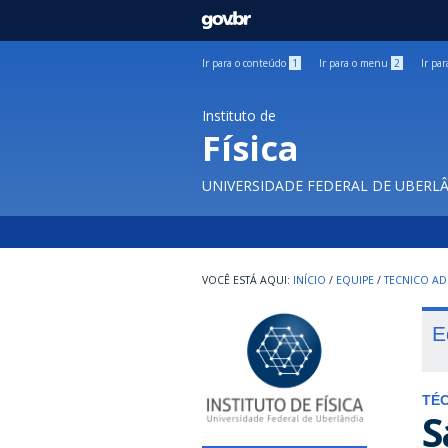
GOVBR
Ir para o conteúdo
1
Ir para o menu
2
Ir pa
Instituto de
Física
UNIVERSIDADE FEDERAL DE UBERL
INÍCIO
/
EQUIPE
/
TECNICO AD
E
TÉC
S