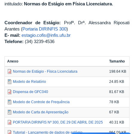
intitulado:
Normas do Estágio em Física Licenciatura
.
Coordenador de Estágio:
Profª. Drª. Alessandra Riposati
Arantes (
Portaria DIRINFIS 300
)
E- mail:
estagio.cofis@infis.ufu.br
Telefone:
(34) 3239-4536
Anexo
Tamanho
Normas de Estágio - Física Licenciatura
198.64 KB
Modelo de Relatório
24.85 KB
Dispensa de GFC040
81.67 KB
Modelo de Controle de Frequência
78 KB
Modelo de Carta de Apresentação
67 KB
PORTARIA DIRINFIS Nº 300, DE 29 DE ABRIL DE 2025
40.31 KB
Tutorial - Lançamento de dados de estágio
964.09 KB