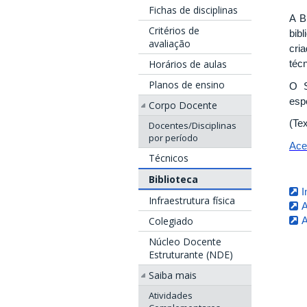
Fichas de disciplinas
A B
Critérios de
bib
avaliação
cri
Horários de aulas
técn
Planos de ensino
O S
esp
Corpo Docente
(Te
Docentes/Disciplinas
por período
Ace
Técnicos
Biblioteca
I
Infraestrutura física
A
A
Colegiado
Núcleo Docente
Estruturante (NDE)
Saiba mais
Atividades