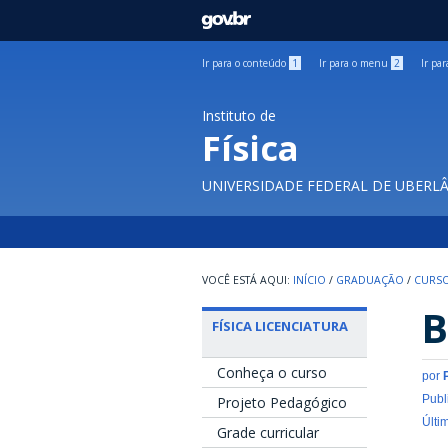
GOVBR
Ir para o conteúdo
1
Ir para o menu
2
Ir pa
Instituto de
Física
UNIVERSIDADE FEDERAL DE UBERL
INÍCIO
/
GRADUAÇÃO
/
CURSO
B
FÍSICA LICENCIATURA
Conheça o curso
por
Publ
Projeto Pedagógico
Últi
Grade curricular