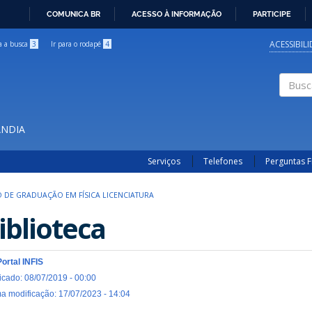
COMUNICA BR
ACESSO À INFORMAÇÃO
PARTICIPE
IR
PARA
ACESSIBIL
ra a busca
3
Ir para o rodapé
4
O
CONTEÚDO
Buscar
ÂNDIA
Serviços
Telefones
Perguntas 
 DE GRADUAÇÃO EM FÍSICA LICENCIATURA
iblioteca
Portal INFIS
icado: 08/07/2019 - 00:00
ma modificação: 17/07/2023 - 14:04