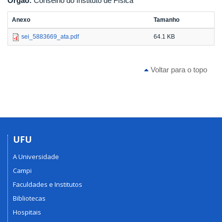
Órgão:
Conselho do Instituto de Física
Anexo
Tamanho
sei_5883669_ata.pdf
64.1 KB
Voltar para o topo
UFU
A Universidade
Campi
Faculdades e Institutos
Bibliotecas
Hospitais