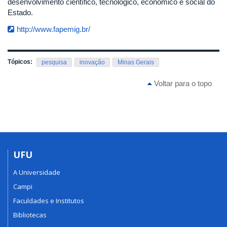
desenvolvimento científico, tecnológico, econômico e social do
Estado.
http://www.fapemig.br/
Tópicos:
pesquisa
inovação
Minas Gerais
Voltar para o topo
UFU
A Universidade
Campi
Faculdades e Institutos
Bibliotecas