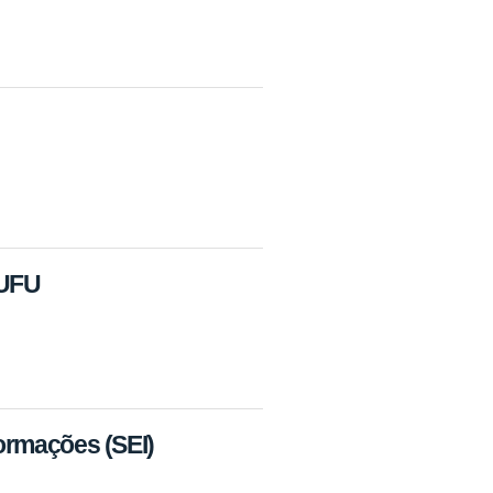
 UFU
formações (SEI)