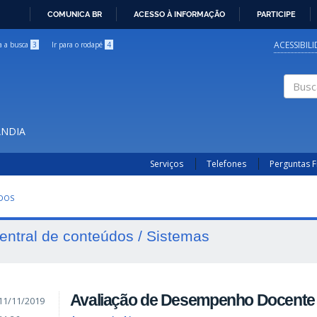
COMUNICA BR
ACESSO À INFORMAÇÃO
PARTICIPE
IR
PARA
ACESSIBIL
ra a busca
3
Ir para o rodapé
4
O
CONTEÚDO
Buscar
ÂNDIA
Serviços
Telefones
Perguntas 
UDOS
entral de conteúdos / Sistemas
Avaliação de Desempenho Docente
11/11/2019