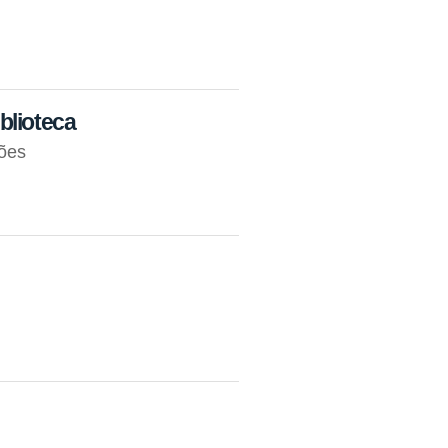
blioteca
ções