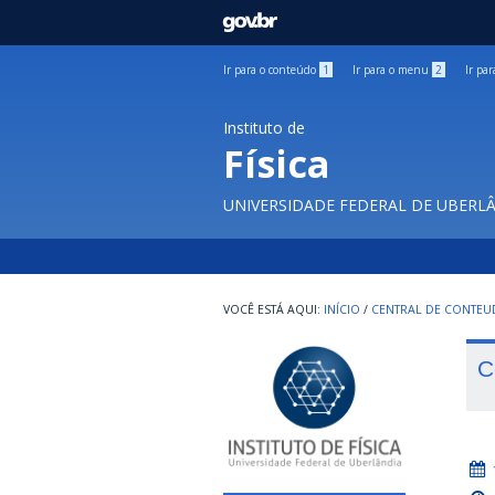
GOVBR
Ir para o conteúdo
1
Ir para o menu
2
Ir pa
Instituto de
Física
UNIVERSIDADE FEDERAL DE UBERL
INÍCIO
/
CENTRAL DE CONTE
C